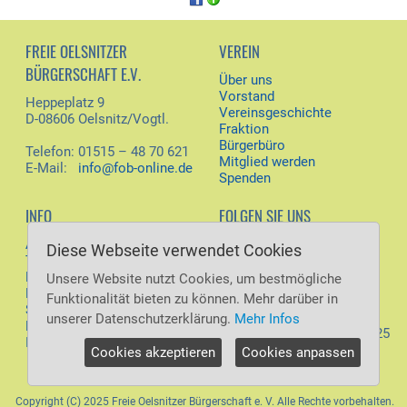
FREIE OELSNITZER
VEREIN
BÜRGERSCHAFT E.V.
Über uns
Vorstand
Heppeplatz 9
Vereinsgeschichte
D-08606 Oelsnitz/Vogtl.
Fraktion
Bürgerbüro
Telefon: 01515 – 48 70 621
Mitglied werden
E-Mail:
info@fob-online.de
Spenden
INFO
FOLGEN SIE UNS
Aktuelles
Diese Webseite verwendet Cookies
Facebook
Termine
Download
Unsere Website nutzt Cookies, um bestmögliche
Besucher jetzt: 59
Kontakt
Funktionalität bieten zu können. Mehr darüber in
Besucher heute: 2.109
SiteMap
Besucher gestern: 9.116
unserer Datenschutzerklärung.
Mehr Infos
Datenschutz
Besucher gesamt: 6.494.825
Impressum
Cookies akzeptieren
Cookies anpassen
Copyright (C) 2025 Freie Oelsnitzer Bürgerschaft e. V. Alle Rechte vorbehalten.