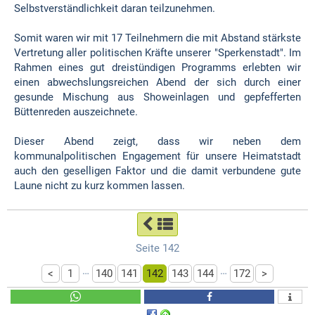
Selbstverständlichkeit daran teilzunehmen.
Somit waren wir mit 17 Teilnehmern die mit Abstand stärkste
Vertretung aller politischen Kräfte unserer "Sperkenstadt". Im
Rahmen eines gut dreistündigen Programms erlebten wir
einen abwech
slungsreichen Abend der sich durch einer
gesunde Mischung aus Showeinlagen und gepfefferten
Büttenreden auszeichnete.
Dieser Abend zeigt, dass wir neben dem
kommunalpolitischen Engagement für unsere Heimatstadt
auch den geselligen Faktor und die damit verbundene gute
Laune nicht zu kurz kommen lassen.
Seite 142
…
…
<
1
140
141
142
143
144
172
>