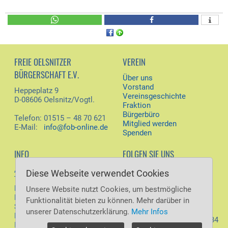
FREIE OELSNITZER
VEREIN
BÜRGERSCHAFT E.V.
Über uns
Vorstand
Heppeplatz 9
Vereinsgeschichte
D-08606 Oelsnitz/Vogtl.
Fraktion
Bürgerbüro
Telefon: 01515 – 48 70 621
Mitglied werden
E-Mail:
info@fob-online.de
Spenden
INFO
FOLGEN SIE UNS
Aktuelles
Diese Webseite verwendet Cookies
Facebook
Termine
Download
Unsere Website nutzt Cookies, um bestmögliche
Besucher jetzt: 72
Kontakt
Funktionalität bieten zu können. Mehr darüber in
Besucher heute: 1.844
SiteMap
Besucher gestern: 8.762
unserer Datenschutzerklärung.
Mehr Infos
Datenschutz
Besucher gesamt: 6.468.734
Impressum