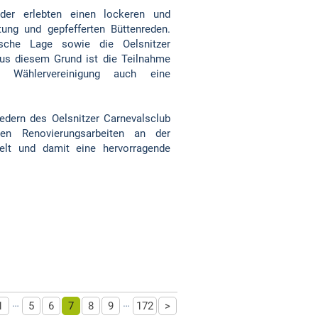
eder erlebten einen lockeren und
ung und gepfefferten Büttenreden.
tische Lage sowie die Oelsnitzer
s diesem Grund ist die Teilnahme
e Wählervereinigung auch eine
dern des Oelsnitzer Carnevalsclub
en Renovierungsarbeiten an der
elt und damit eine hervorragende
…
…
1
5
6
7
8
9
172
>