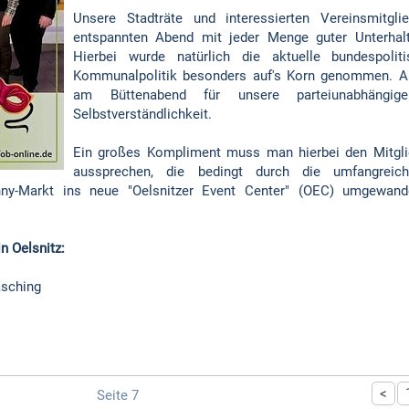
Unsere Stadträte und interessierten Vereinsmitgli
entspannten Abend mit jeder Menge guter Unterhalt
Hierbei wurde natürlich die aktuelle
bundespoli
Kommunalpolitik besonders auf's Korn genommen. Au
am Büttenabend für unsere parteiunabhängig
Selbstverständlichkeit.
Ein großes Kompliment muss man hierbei den Mitglie
aussprechen, die bedingt durch die umfangreich
enny-Markt ins neue "Oelsnitzer Event Center" (OEC) umgewand
n Oelsnitz:
asching
<
Seite 7