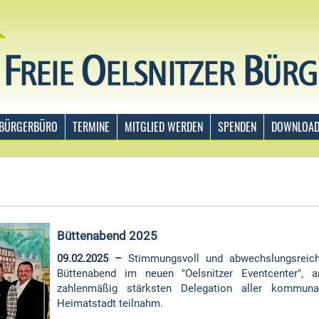
BÜRGERBÜRO
TERMINE
MITGLIED WERDEN
SPENDEN
DOWNLOA
Büttenabend 2025
09.02.2025 –
Stimmungsvoll und abwechslungsreich 
Büttenabend im neuen "Oelsnitzer Eventcenter",
zahlenmäßig stärksten Delegation aller kommunal
Heimatstadt teilnahm.