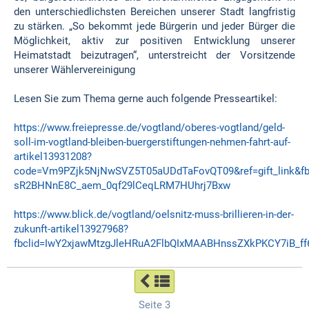
den unterschiedlichsten Bereichen unserer Stadt langfristig
zu stärken. „So bekommt jede Bürgerin und jeder Bürger die
Möglichkeit, aktiv zur positiven Entwicklung unserer
Heimatstadt beizutragen“, unterstreicht der Vorsitzende
unserer Wählervereinigung
Lesen Sie zum Thema gerne auch folgende Presseartikel:
https://www.freiepresse.de/vogtland/oberes-vogtland/geld-
soll-im-vogtland-bleiben-buergerstiftungen-nehmen-fahrt-auf-
artikel13931208?
code=Vm9PZjk5NjNwSVZ5T05aUDdTaFovQT09&ref=gift_link&f
sR2BHNnE8C_aem_0qf29lCeqLRM7HUhrj7Bxw
https://www.blick.de/vogtland/oelsnitz-muss-brillieren-in-der-
zukunft-artikel13927968?
fbclid=IwY2xjawMtzgJleHRuA2FlbQIxMAABHnssZXkPKCY7iB_f
Seite 3