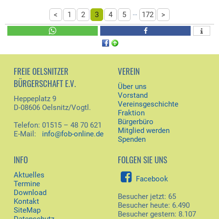
…
<
1
2
3
4
5
172
>
FREIE OELSNITZER
VEREIN
BÜRGERSCHAFT E.V.
Über uns
Vorstand
Heppeplatz 9
Vereinsgeschichte
D-08606 Oelsnitz/Vogtl.
Fraktion
Bürgerbüro
Telefon: 01515 – 48 70 621
Mitglied werden
E-Mail:
info@fob-online.de
Spenden
INFO
FOLGEN SIE UNS
Aktuelles
Facebook
Termine
Download
Besucher jetzt: 65
Kontakt
Besucher heute: 6.490
SiteMap
Besucher gestern: 8.107